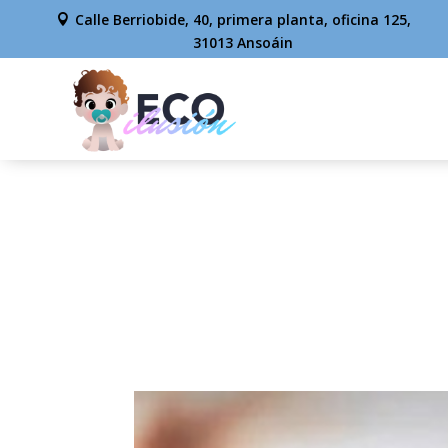
Calle Berriobide, 40, primera planta, oficina 125,
31013 Ansoáin